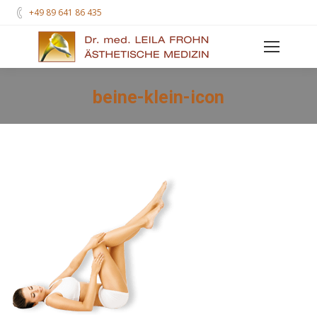
+49 89 641 86 435
beine-klein-icon
You are here: